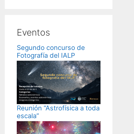
Eventos
Segundo concurso de
Fotografía del IALP
Reunión “Astrofísica a toda
escala”