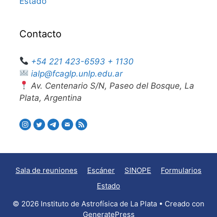
Estado
Contacto
+54 221 423-6593 + 1130
ialp@fcaglp.unlp.edu.ar
Av. Centenario S/N, Paseo del Bosque, La
Plata, Argentina
Sala de reuniones
Escáner
SINOPE
Formularios
Estado
© 2026 Instituto de Astrofísica de La Plata
• Creado con
GeneratePress