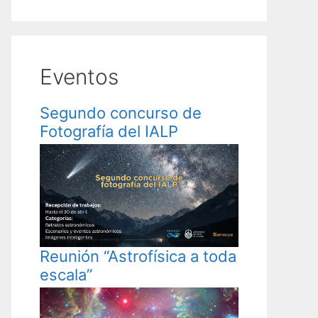
Eventos
Segundo concurso de
Fotografía del IALP
Reunión “Astrofísica a toda
escala”