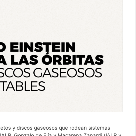
bjetos y discos gaseosos que rodean sistemas
 IALP, Gonzalo de Elía y Macarena Zanardi (IALP y