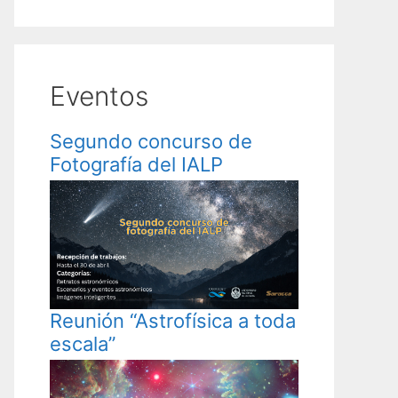
Eventos
Segundo concurso de
Fotografía del IALP
Reunión “Astrofísica a toda
escala”