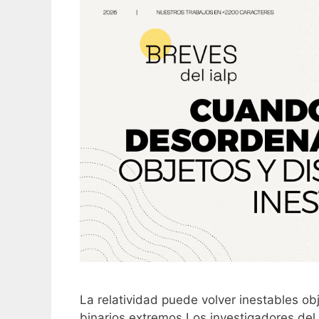
La relatividad puede volver inestables o
binarios extremos Los investigadores del