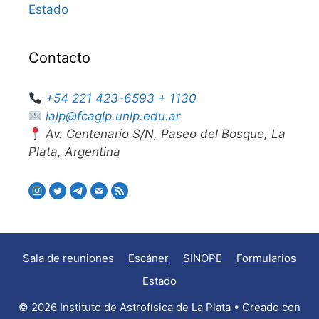
Estado
Contacto
+54 221 423-6593 + 1130
ialp@fcaglp.unlp.edu.ar
Av. Centenario S/N, Paseo del Bosque, La
Plata, Argentina
Sala de reuniones
Escáner
SINOPE
Formularios
Estado
© 2026 Instituto de Astrofísica de La Plata
• Creado con