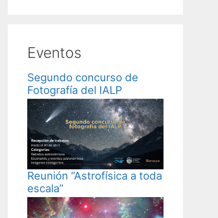
Eventos
Segundo concurso de
Fotografía del IALP
Reunión “Astrofísica a toda
escala”