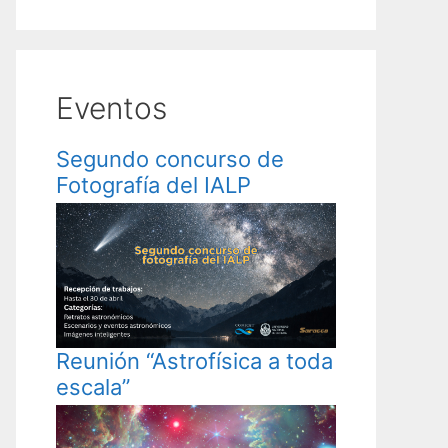
Eventos
Segundo concurso de
Fotografía del IALP
Reunión “Astrofísica a toda
escala”