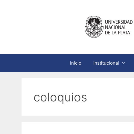
Saltar
al
contenido
Inicio
Institucional
coloquios