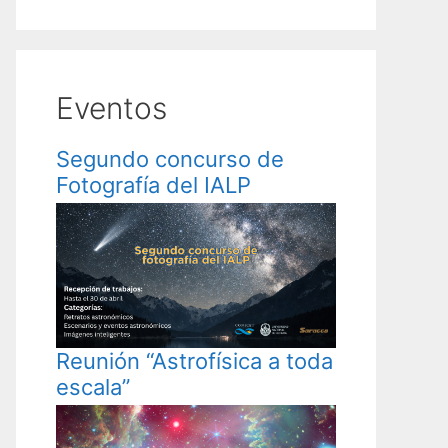
Eventos
Segundo concurso de
Fotografía del IALP
Reunión “Astrofísica a toda
escala”