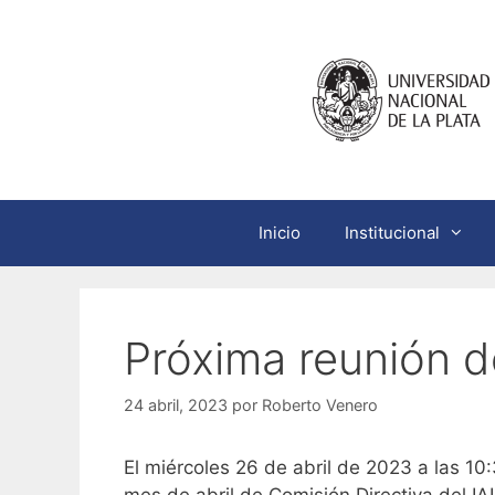
Saltar
al
contenido
Inicio
Institucional
Próxima reunión 
24 abril, 2023
por
Roberto Venero
El miércoles 26 de abril de 2023 a las 10:
mes de abril de Comisión Directiva del IA