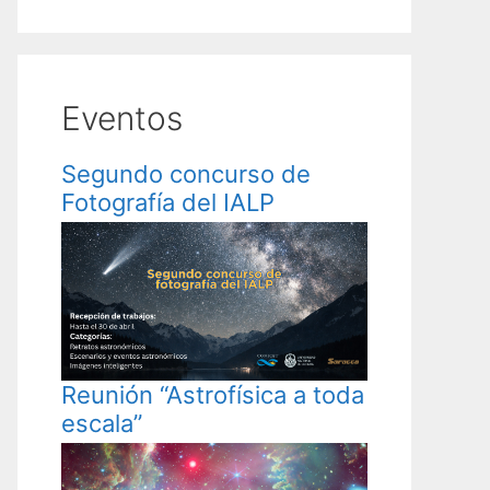
Eventos
Segundo concurso de
Fotografía del IALP
Reunión “Astrofísica a toda
escala”