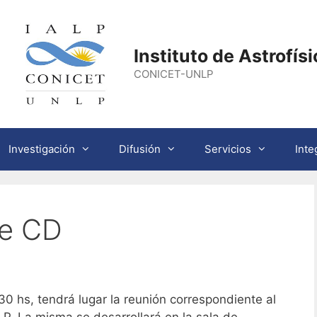
Instituto de Astrofís
CONICET-UNLP
Investigación
Difusión
Servicios
Inte
de CD
30 hs, tendrá lugar la reunión correspondiente al
LP. La misma se desarrollará en la sala de