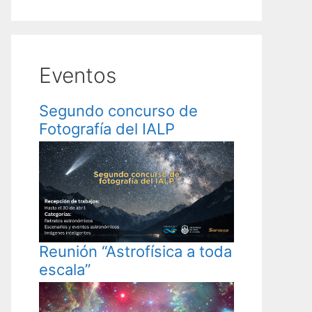
Eventos
Segundo concurso de
Fotografía del IALP
Reunión “Astrofísica a toda
escala”