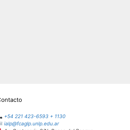
Contacto
+54 221 423-6593 + 1130
ialp@fcaglp.unlp.edu.ar